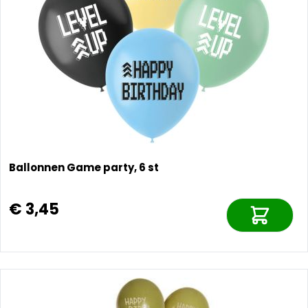
Ballonnen Game party, 6 st
€ 3,45