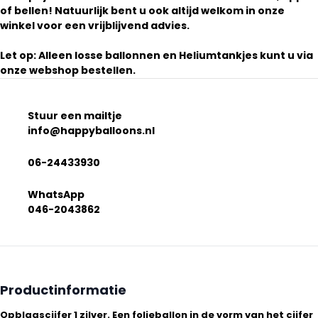
of bellen! Natuurlijk bent u ook altijd welkom in onze
winkel voor een vrijblijvend advies.
Let op: Alleen losse ballonnen en Heliumtankjes kunt u via
onze webshop bestellen.
Stuur een mailtje
info@happyballoons.nl
06-24433930
WhatsApp
046-2043862
Productinformatie
Opblaascijfer 1 zilver. Een folieballon in de vorm van het cijfer