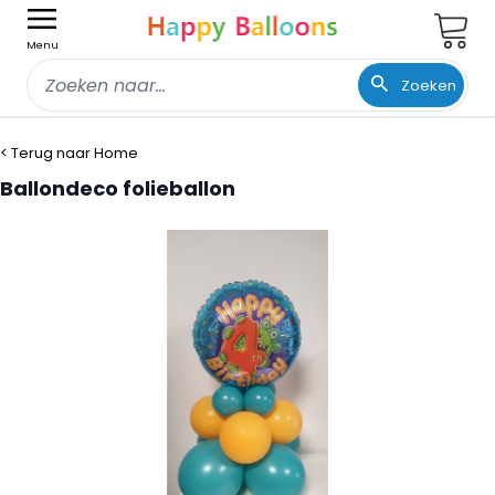
Wink
Menu
Zoeken
Ga naar de inhoud
< Terug naar Home
Ballondeco folieballon