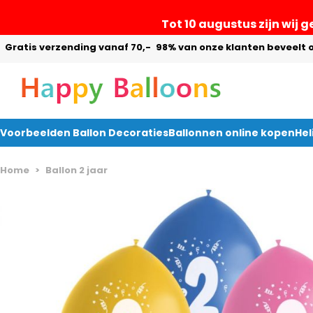
Tot 10 augustus zijn wij 
Gratis verzending vanaf 70,-
98% van onze klanten beveelt 
Voorbeelden Ballon Decoraties
Ballonnen online kopen
He
Ga naar de inhoud
Home
>
Ballon 2 jaar