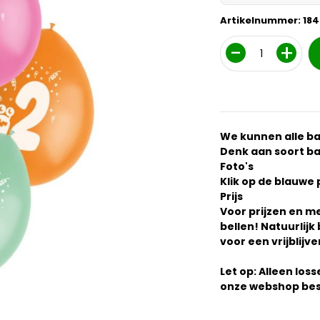
Artikelnummer:
184
Aantal
We kunnen alle b
Denk aan soort bal
Foto's
Klik op de blauwe 
Prijs
Voor prijzen en m
bellen! Natuurlijk
voor een vrijblijv
Let op: Alleen los
onze webshop bes