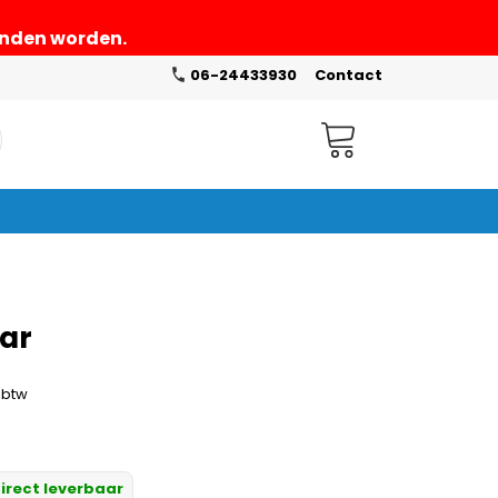
zonden worden.
06-24433930
Contact
Winkelwagen
aar
. btw
irect leverbaar