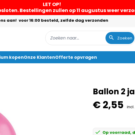
LET OP!
gesloten. Bestellingen zullen op 11 augustus weer ver
ons aan!
voor 16:00 besteld, zelfde dag verzonden
Zoeken
lium kopen
Onze Klanten
Offerte opvragen
Ballon 2 j
€ 2,55
incl
Op voorraad, d