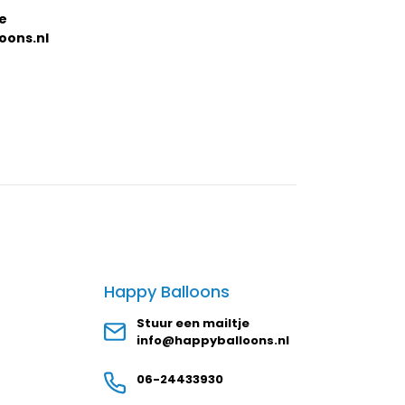
je
oons.nl
Happy Balloons
Stuur een mailtje
info@happyballoons.nl
06-24433930