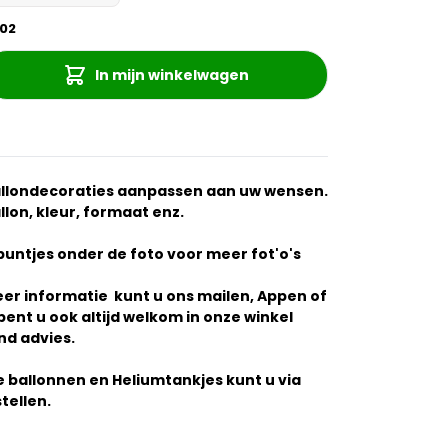
02
In mijn winkelwagen
allondecoraties aanpassen aan uw wensen.
lon, kleur, formaat enz.
puntjes onder de foto voor meer fot'o's
eer informatie kunt u ons mailen, Appen of
 bent u ook altijd welkom in onze winkel
end advies.
se ballonnen en Heliumtankjes kunt u via
tellen.